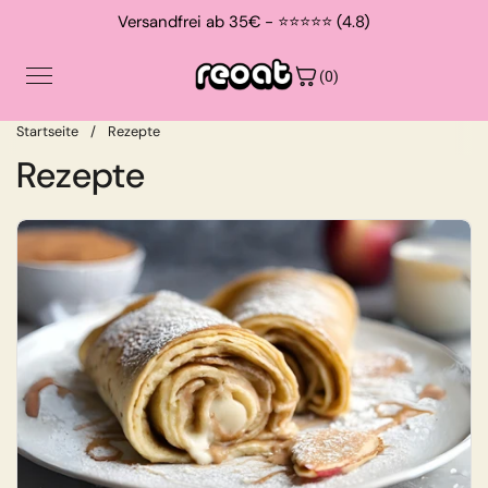
Zum Inhalt springen
Versandfrei ab 35€ - ⭐⭐⭐⭐⭐ (4.8)
(0)
Startseite
/
Rezepte
Rezepte
Shop
Contact
About
Suche
Login