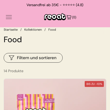
Zum Inhalt springen
Versandfrei ab 35€ - ⭐⭐⭐⭐⭐ (4.8)
(0)
Startseite
/
Kollektionen
/
Food
Food
Shop
Contact
Filtern und sortieren
About
14 Produkte
BIS ZU -10%
Suche
Login