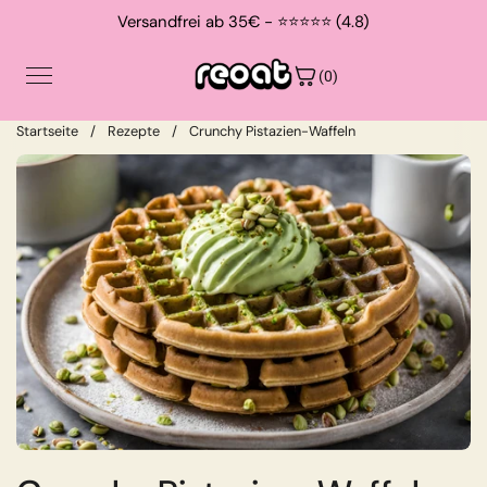
Zum Inhalt springen
Versandfrei ab 35€ - ⭐⭐⭐⭐⭐ (4.8)
(0)
Startseite
/
Rezepte
/
Crunchy Pistazien-Waffeln
Shop
Contact
About
Suche
Login