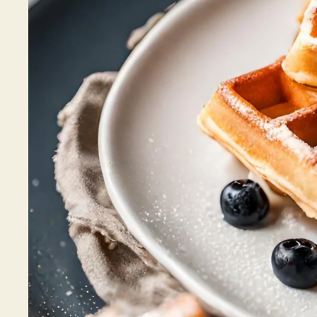
Bowl Lo
€39.99