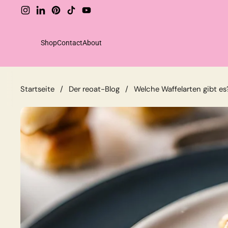
Zum Inhalt springen
Instagram
LinkedIn
Pinterest
TikTok
YouTube
Shop
Contact
About
Shop
Startseite
/
Der reoat-Blog
/
Welche Waffelarten gibt es
Drinks
Food
Sparsets
Extras
Unperfekt