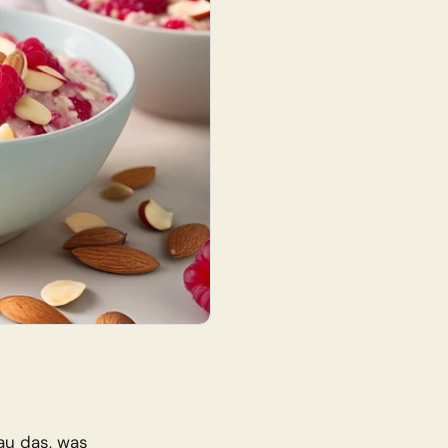
ver
Jetzt entdecken
au das, was