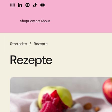
Zum Inhalt springen
Instagram
LinkedIn
Pinterest
TikTok
YouTube
Shop
Contact
About
Shop
Startseite
/
Rezepte
Drinks
Rezepte
Food
Sparsets
Extras
Unperfekt