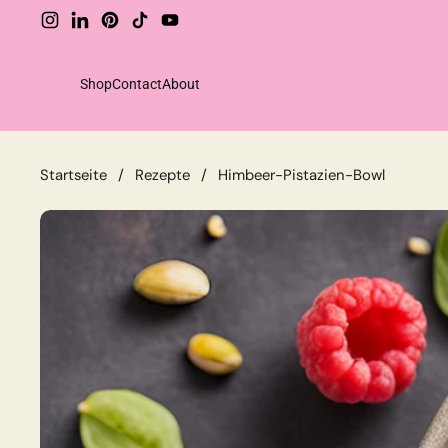
Zum Inhalt springen
Instagram
LinkedIn
Pinterest
TikTok
YouTube
Shop
Contact
About
Shop
Startseite
/
Rezepte
/
Himbeer-Pistazien-Bowl
Drinks
Food
Sparsets
Extras
Unperfekt