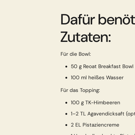
Dafür benöt
Zutaten:
Für die Bowl:
50 g Reoat Breakfast Bowl O
100 ml heißes Wasser
Für das Topping:
100 g TK-Himbeeren
1–2 TL Agavendicksaft (opt
2 EL Pistaziencreme