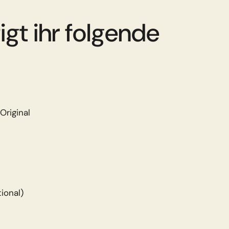
igt ihr folgende
riginal​
ional)