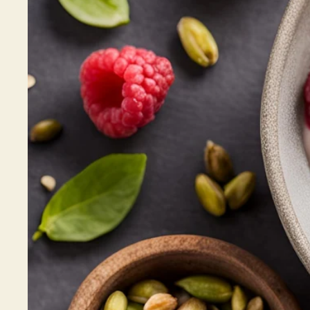
Bowl Lo
€39.99