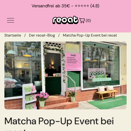
Zum Inhalt springen
Versandfrei ab 35€ - ⭐⭐⭐⭐⭐ (4.8)
(0)
Startseite
/
Der reoat-Blog
/
Matcha Pop-Up Event bei reoat
Shop
Contact
About
Suche
Matcha Pop-Up Event bei
Login