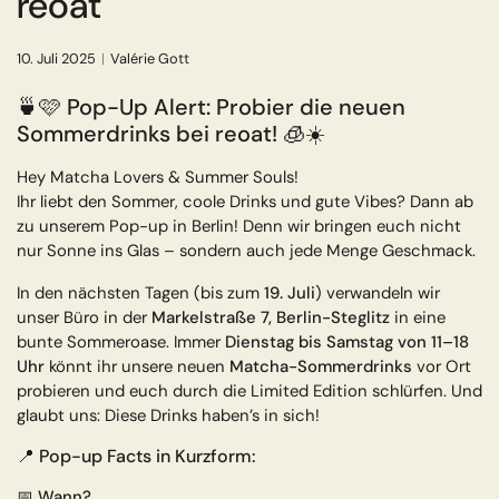
reoat
Shop now
10. Juli 2025
Valérie Gott
🍵🩷 Pop-Up Alert: Probier die neuen
Sommerdrinks bei reoat! 🧊☀️
Hey Matcha Lovers & Summer Souls!
Ihr liebt den Sommer, coole Drinks und gute Vibes? Dann ab
zu unserem Pop-up in Berlin! Denn wir bringen euch nicht
nur Sonne ins Glas – sondern auch jede Menge Geschmack.
In den nächsten Tagen (bis zum
19. Juli
) verwandeln wir
unser Büro in der
Markelstraße 7, Berlin-Steglitz
in eine
bunte Sommeroase. Immer
Dienstag bis Samstag von 11–18
Uhr
könnt ihr unsere neuen
Matcha-Sommerdrinks
vor Ort
probieren und euch durch die Limited Edition schlürfen. Und
glaubt uns: Diese Drinks haben’s in sich!
📍 Pop-up Facts in Kurzform:
📅
Wann?